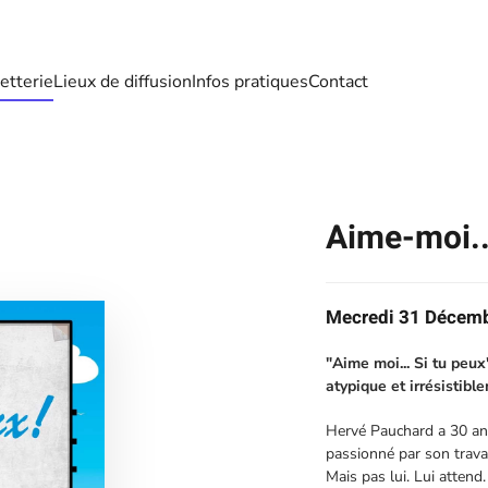
letterie
Lieux de diffusion
Infos pratiques
Contact
Aime-moi...
Mecredi 31 Décemb
"Aime moi... Si tu peu
atypique et irrésistibl
Hervé Pauchard a 30 ans.
passionné par son trava
Mais pas lui. Lui attend. 